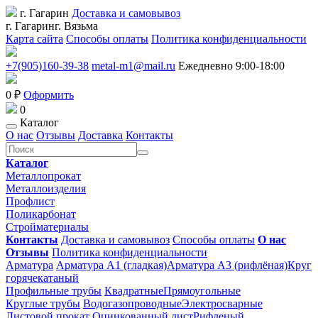
г. Гагарин
Доставка и самовывоз
г. Гагарин
г. Вязьма
Карта сайта
Способы оплаты
Политика конфиденциальности
+7(905)160-39-38
metal-m1@mail.ru
Ежедневно 9:00-18:00
0 ₽
Оформить
0
Каталог
О нас
Отзывы
Доставка
Контакты
Каталог
Металлопрокат
Металлоизделия
Профлист
Поликарбонат
Стройматериалы
Контакты
Доставка и самовывоз
Способы оплаты
О нас
Отзывы
Политика конфиденциальности
Арматура
Арматура А1 (гладкая)
Арматура А3 (рифлёная)
Круг
горячекатаный
Профильные трубы
Квадратные
Прямоугольные
Круглые трубы
Водогазопроводные
Электросварные
Листовой прокат
Оцинкованный лист
Рифленый