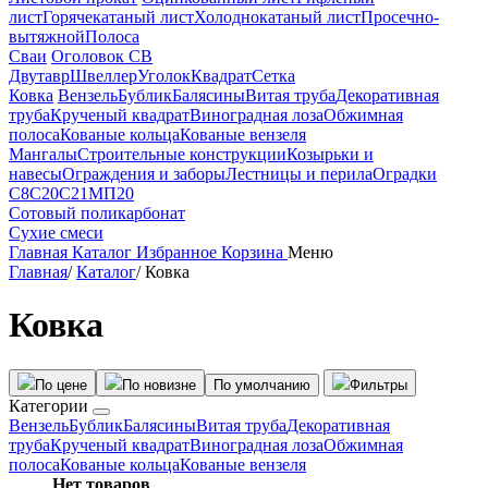
лист
Горячекатаный лист
Холоднокатаный лист
Просечно-
вытяжной
Полоса
Сваи
Оголовок СВ
Двутавр
Швеллер
Уголок
Квадрат
Сетка
Ковка
Вензель
Бублик
Балясины
Витая труба
Декоративная
труба
Крученый квадрат
Виноградная лоза
Обжимная
полоса
Кованые кольца
Кованые вензеля
Мангалы
Строительные конструкции
Козырьки и
навесы
Ограждения и заборы
Лестницы и перила
Оградки
С8
С20
С21
МП20
Сотовый поликарбонат
Сухие смеси
Главная
Каталог
Избранное
Корзина
Меню
Главная
/
Каталог
/
Ковка
Ковка
По цене
По новизне
По умолчанию
Фильтры
Категории
Вензель
Бублик
Балясины
Витая труба
Декоративная
труба
Крученый квадрат
Виноградная лоза
Обжимная
полоса
Кованые кольца
Кованые вензеля
Нет товаров