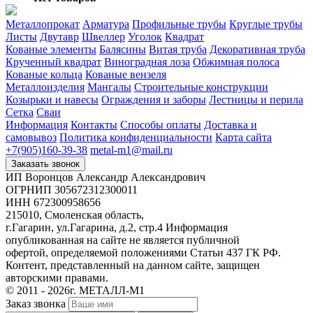
Металлопрокат
Арматура
Профильные трубы
Круглые трубы
Листы
Двутавр
Швеллер
Уголок
Квадрат
Кованые элементы
Балясины
Витая труба
Декоративная труба
Крученный квадрат
Виноградная лоза
Обжимная полоса
Кованые кольца
Кованые вензеля
Металлоизделия
Мангалы
Строительные конструкции
Козырьки и навесы
Ограждения и заборы
Лестницы и перила
Сетка
Сваи
Информация
Контакты
Способы оплаты
Доставка и
самовывоз
Политика конфиденциальности
Карта сайта
+7(905)160-39-38
metal-m1@mail.ru
Заказать звонок
ИП Воронцов Александр Александрович
ОГРНИП 305672312300011
ИНН 672300958656
215010, Смоленская область,
г.Гагарин, ул.Гагарина, д.2, стр.4
Информация
опубликованная на сайте не является публичной
офертой, определяемой положениями Статьи 437 ГК РФ.
Контент, представленный на данном сайте, защищен
авторскими правами.
© 2011 - 2026г. МЕТАЛЛ-М1
Заказ звонка