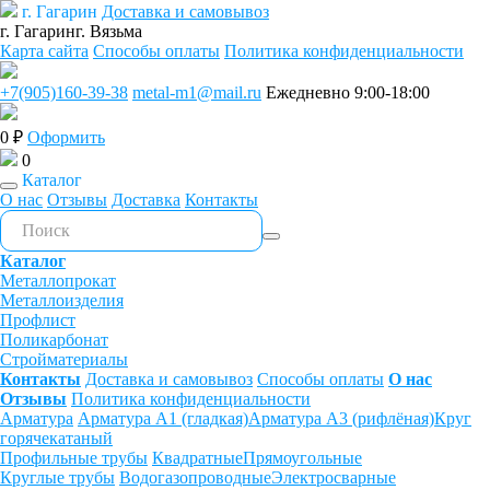
г. Гагарин
Доставка и самовывоз
г. Гагарин
г. Вязьма
Карта сайта
Способы оплаты
Политика конфиденциальности
+7(905)160-39-38
metal-m1@mail.ru
Ежедневно 9:00-18:00
0 ₽
Оформить
0
Каталог
О нас
Отзывы
Доставка
Контакты
Каталог
Металлопрокат
Металлоизделия
Профлист
Поликарбонат
Стройматериалы
Контакты
Доставка и самовывоз
Способы оплаты
О нас
Отзывы
Политика конфиденциальности
Арматура
Арматура А1 (гладкая)
Арматура А3 (рифлёная)
Круг
горячекатаный
Профильные трубы
Квадратные
Прямоугольные
Круглые трубы
Водогазопроводные
Электросварные