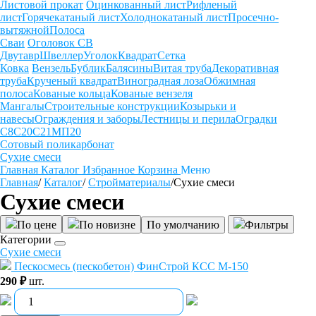
Листовой прокат
Оцинкованный лист
Рифленый
лист
Горячекатаный лист
Холоднокатаный лист
Просечно-
вытяжной
Полоса
Сваи
Оголовок СВ
Двутавр
Швеллер
Уголок
Квадрат
Сетка
Ковка
Вензель
Бублик
Балясины
Витая труба
Декоративная
труба
Крученый квадрат
Виноградная лоза
Обжимная
полоса
Кованые кольца
Кованые вензеля
Мангалы
Строительные конструкции
Козырьки и
навесы
Ограждения и заборы
Лестницы и перила
Оградки
С8
С20
С21
МП20
Сотовый поликарбонат
Сухие смеси
Главная
Каталог
Избранное
Корзина
Меню
Главная
/
Каталог
/
Стройматериалы
/
Сухие смеси
Сухие смеси
По цене
По новизне
По умолчанию
Фильтры
Категории
Сухие смеси
Пескосмесь (пескобетон) ФинСтрой КСС М-150
290 ₽
шт.