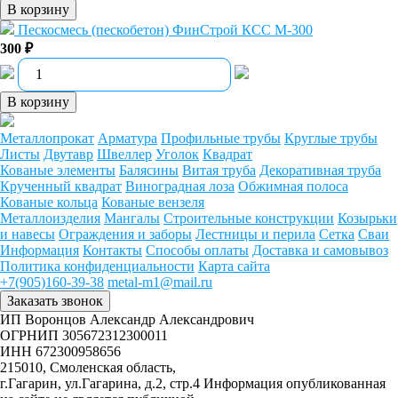
В корзину
Пескосмесь (пескобетон) ФинСтрой КСС М-300
300 ₽
В корзину
Металлопрокат
Арматура
Профильные трубы
Круглые трубы
Листы
Двутавр
Швеллер
Уголок
Квадрат
Кованые элементы
Балясины
Витая труба
Декоративная труба
Крученный квадрат
Виноградная лоза
Обжимная полоса
Кованые кольца
Кованые вензеля
Металлоизделия
Мангалы
Строительные конструкции
Козырьки
и навесы
Ограждения и заборы
Лестницы и перила
Сетка
Сваи
Информация
Контакты
Способы оплаты
Доставка и самовывоз
Политика конфиденциальности
Карта сайта
+7(905)160-39-38
metal-m1@mail.ru
Заказать звонок
ИП Воронцов Александр Александрович
ОГРНИП 305672312300011
ИНН 672300958656
215010, Смоленская область,
г.Гагарин, ул.Гагарина, д.2, стр.4
Информация опубликованная