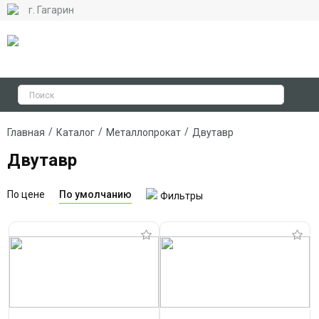
г. Гагарин
/
/
/
Главная
Каталог
Металлопрокат
Двутавр
Двутавр
По цене
По умолчанию
Фильтры