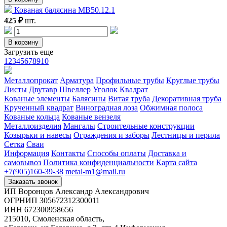
Кованая балясина МВ50.12.1
425 ₽
шт.
В корзину
Загрузить еще
1
2
3
4
5
6
7
8
9
10
Металлопрокат
Арматура
Профильные трубы
Круглые трубы
Листы
Двутавр
Швеллер
Уголок
Квадрат
Кованые элементы
Балясины
Витая труба
Декоративная труба
Крученный квадрат
Виноградная лоза
Обжимная полоса
Кованые кольца
Кованые вензеля
Металлоизделия
Мангалы
Строительные конструкции
Козырьки и навесы
Ограждения и заборы
Лестницы и перила
Сетка
Сваи
Информация
Контакты
Способы оплаты
Доставка и
самовывоз
Политика конфиденциальности
Карта сайта
+7(905)160-39-38
metal-m1@mail.ru
Заказать звонок
ИП Воронцов Александр Александрович
ОГРНИП 305672312300011
ИНН 672300958656
215010, Смоленская область,