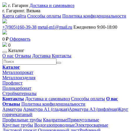
г. Гагарин
Доставка и самовывоз
г. Гагарин
г. Вязьма
Карта сайта
Способы оплаты
Политика конфиденциальности
+7(905)160-39-38
metal-m1@mail.ru
Ежедневно 9:00-18:00
0 ₽
Оформить
0
Каталог
О нас
Отзывы
Доставка
Контакты
Каталог
Металлопрокат
Металлоизделия
Профлист
Поликарбонат
Стройматериалы
Контакты
Доставка и самовывоз
Способы оплаты
О нас
Отзывы
Политика конфиденциальности
Арматура
Арматура А1 (гладкая)
Арматура А3 (рифлёная)
Круг
горячекатаный
Профильные трубы
Квадратные
Прямоугольные
Круглые трубы
Водогазопроводные
Электросварные
Листовой прокат
Оцинкованный лист
Рифленый