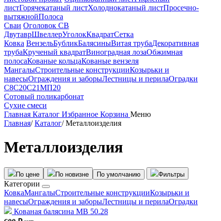
лист
Горячекатаный лист
Холоднокатаный лист
Просечно-
вытяжной
Полоса
Сваи
Оголовок СВ
Двутавр
Швеллер
Уголок
Квадрат
Сетка
Ковка
Вензель
Бублик
Балясины
Витая труба
Декоративная
труба
Крученый квадрат
Виноградная лоза
Обжимная
полоса
Кованые кольца
Кованые вензеля
Мангалы
Строительные конструкции
Козырьки и
навесы
Ограждения и заборы
Лестницы и перила
Оградки
С8
С20
С21
МП20
Сотовый поликарбонат
Сухие смеси
Главная
Каталог
Избранное
Корзина
Меню
Главная
/
Каталог
/
Металлоизделия
Металлоизделия
По цене
По новизне
По умолчанию
Фильтры
Категории
Ковка
Мангалы
Строительные конструкции
Козырьки и
навесы
Ограждения и заборы
Лестницы и перила
Оградки
Кованая балясина МВ 50.28