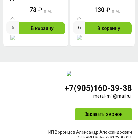
78 ₽
130 ₽
п.м.
п.м.
В корзину
В корзину
+7(905)160-39-38
metal-m1@mail.ru
Заказать звонок
ИП Воронцов Александр Александрович
ОГРНИП 305672312300011